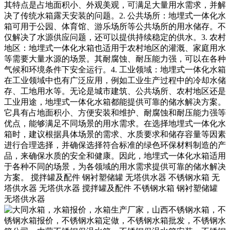
其特点是占地面积小、外观美观，可满足大量用水需求，并解
决了传统水箱露天安装的问题。2. 公共场所：地埋式一体化水
箱可用于公园、体育馆、游乐场所等公共场所的用水储存。不
仅解决了水源供应问题，还可以提供持续稳定的供水。3. 农村
地区：地埋式一体化水箱也适用于农村地区的灌溉、家庭用水
等需要大量水源的场景。其耐腐蚀、耐压能力强，可以在各种
气候和环境条件下安全运行。4. 工业领域：地埋式一体化水箱
在工业领域中也有广泛应用，例如工业生产过程中的冷却水储
存、工地用水等。无论是城市建筑、公共场所、农村地区还是
工业用途，地埋式一体化水箱都能提供可靠的储水解决方案。
它具有占地面积小、方便安装和维护、耐腐蚀和耐压能力强等
优点，能够满足不同场景的用水需求。在选择地埋式一体化水
箱时，建议根据具体场景的需求、水质要求和储存容量等因素
进行合理选择，并确保选择符合标准的绿色环保材料制造的产
品，来确保水质的安全和健康。因此，地埋式一体化水箱适用
于各种不同的场景，为各领域的用水需求提供可靠的储水解决
方案。 搅拌罐及配件 钢衬塑储罐 无塔供水器 不锈钢水箱 无
塔供水器 无塔供水器 搅拌罐及配件 不锈钢水箱 钢衬塑储罐
无塔供水器